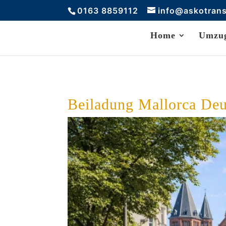
0163 8859112
info@askotran
Home
Umzug
Beiladung Mallorca Deu