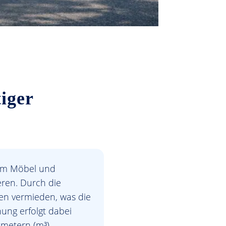
iger
 um Möbel und
eren. Durch die
en vermieden, was die
ung erfolgt dabei
kmetern (m³).