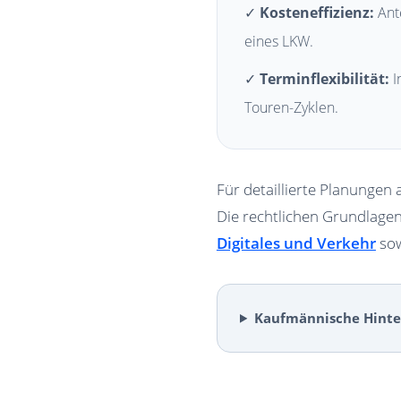
✓
Kosteneffizienz:
Ante
eines LKW.
✓
Terminflexibilität:
I
Touren-Zyklen.
Für detaillierte Planungen 
Die rechtlichen Grundlage
Digitales und Verkehr
sow
Kaufmännische Hinter