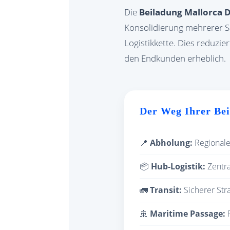
Die
Beiladung Mallorca 
Konsolidierung mehrerer Se
Logistikkette. Dies reduzie
den Endkunden erheblich.
Der Weg Ihrer Be
📍
Abholung:
Regionaler
📦
Hub-Logistik:
Zentra
🚛
Transit:
Sicherer Str
🚢
Maritime Passage:
F