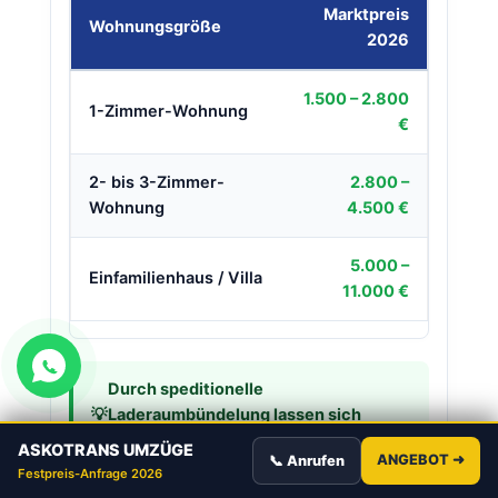
Marktpreis
Wohnungsgröße
2026
1.500 – 2.800
1-Zimmer-Wohnung
€
2- bis 3-Zimmer-
2.800 –
Wohnung
4.500 €
5.000 –
Einfamilienhaus / Villa
11.000 €
Durch speditionelle
💡
Laderaumbündelung lassen sich
häufig 30 % der Kosten einsparen.
ASKOTRANS UMZÜGE
ANGEBOT ➜
📞 Anrufen
Festpreis-Anfrage 2026