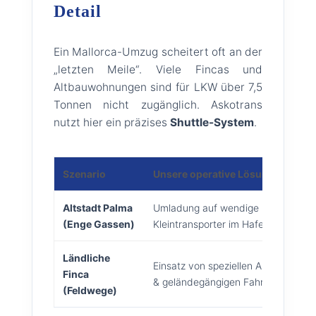
Detail
Ein Mallorca-Umzug scheitert oft an der
„letzten Meile“. Viele Fincas und
Altbauwohnungen sind für LKW über 7,5
Tonnen nicht zugänglich. Askotrans
nutzt hier ein präzises
Shuttle-System
.
Szenario
Unsere operative Lösung
Altstadt Palma
Umladung auf wendige 3,5t
(Enge Gassen)
Kleintransporter im Hafen
Ländliche
Einsatz von speziellen Außenaufzü
Finca
& geländegängigen Fahrzeugen
(Feldwege)