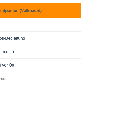
n Spanien (Vollmacht)
h
ofi-Begleitung
llmacht)
f vor Ort
rde.