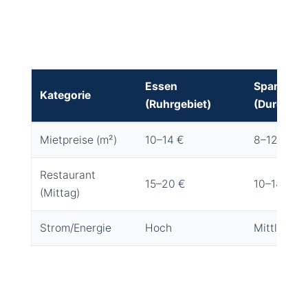
Essen
Spanien
Kategorie
(Ruhrgebiet)
(Durchsch
Mietpreise (m²)
10–14 €
8–12 €
Restaurant
15–20 €
10–14 €
(Mittag)
Strom/Energie
Hoch
Mittlerer 