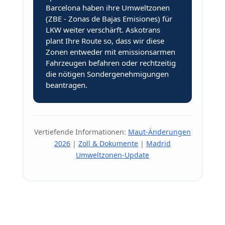
Barcelona haben ihre Umweltzonen
(ZBE - Zonas de Bajas Emisiones) für
LKW weiter verschärft. Askotrans
plant Ihre Route so, dass wir diese
Zonen entweder mit emissionsarmen
Fahrzeugen befahren oder rechtzeitig
die nötigen Sondergenehmigungen
beantragen.
Vertiefende Informationen:
Maut-Änderungen
2026
|
Zoll & Dokumente
|
Madrid
Umweltzonen-Update