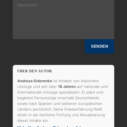
SENDEN
ÜBER DEN AUTOR
Andreas Sidorenko
ist Inhaber von Askotrans
Umzüge und seit über
18 Jahren
auf nationale und
internationale Umzüge spezialisiert. Er plant und
begleitet Fernumzüge innerhalb Deutschlands
sowie nach Spanien und weiteren europäischen
Ländern persönlich. Seine Praxiserfahrung fließt
direkt in die fachliche Prüfung und Aktualisierung
dieser Inhalte ein.