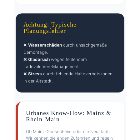
Achtung: Typische
Planungsfehler
❌
Wasserschäden
durch unsachgemäße
Demontage.
❌
Glasbruch
wegen fehlendem
Ladevolumen-Management.
❌
Stress
durch fehlende Halteverbotszonen
in der Altstadt.
Urbanes Know-How: Mainz &
Rhein-Main
Ob Mainz-Gonsenheim oder die Neustadt:
Wir kennen die engen Zufahrten und regeln