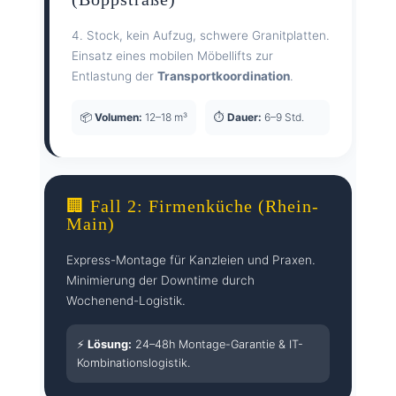
4. Stock, kein Aufzug, schwere Granitplatten.
Einsatz eines mobilen Möbellifts zur
Entlastung der
Transportkoordination
.
📦
Volumen:
12–18 m³
⏱️
Dauer:
6–9 Std.
🏢 Fall 2: Firmenküche (Rhein-
Main)
Express-Montage für Kanzleien und Praxen.
Minimierung der Downtime durch
Wochenend-Logistik.
⚡
Lösung:
24–48h Montage-Garantie & IT-
Kombinationslogistik.