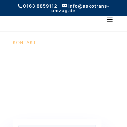
0163 8859112
info@askotrans-
umzug.de
KONTAKT
Umzugsangebot 2026
| Online-Rechner
Umzugsangebot: individuelles, transparentes
Festpreis-Angebot für stressfreie Umzüge mit
Planung, Transport und Service in Mainz und
ganz Deutschland 2026.