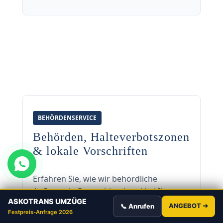
BEHÖRDENSERVICE
Behörden, Halteverbotszonen
& lokale Vorschriften
Erfahren Sie, wie wir behördliche
Auflagen in Deutschland und bei Ihrem
ASKOTRANS UMZÜGE
Umzug nach Spanien
rechtssicher
ANGEBOT ➜
📞 Anrufen
Festpreis-Anfrage 2026
regeln: