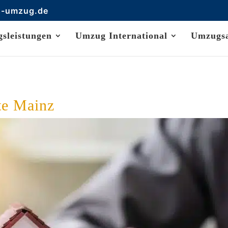
s-umzug.de
sleistungen
Umzug International
Umzugs
te Mainz