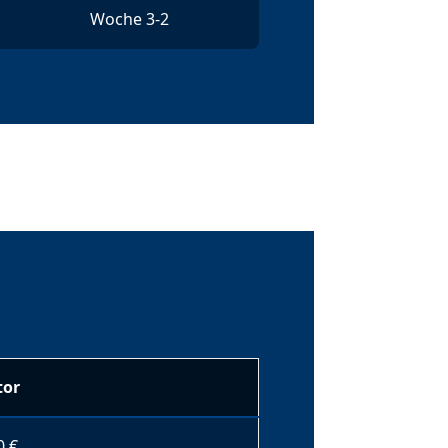
Woche 3-2
tor
0 €