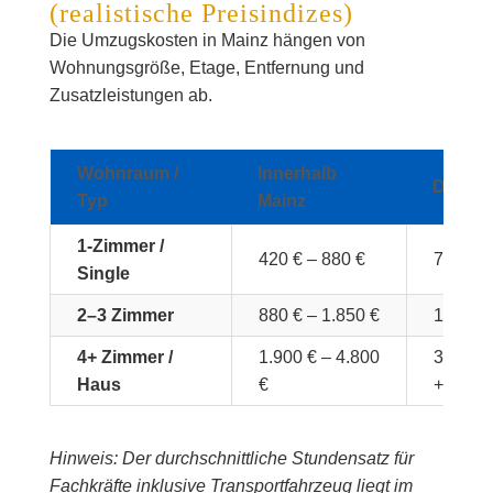
(realistische Preisindizes)
Die Umzugskosten in Mainz hängen von
Wohnungsgröße, Etage, Entfernung und
Zusatzleistungen ab.
Wohnraum /
Innerhalb
Deutsc
Typ
Mainz
1-Zimmer /
420 € – 880 €
750 € –
Single
2–3 Zimmer
880 € – 1.850 €
1.550 €
4+ Zimmer /
1.900 € – 4.800
3.200 €
Haus
€
+
Hinweis: Der durchschnittliche Stundensatz für
Fachkräfte inklusive Transportfahrzeug liegt im