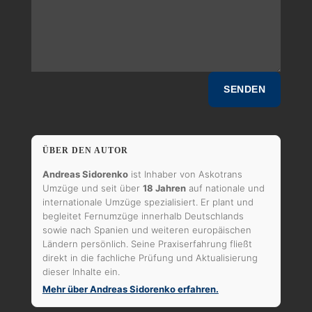
SENDEN
ÜBER DEN AUTOR
Andreas Sidorenko
ist Inhaber von Askotrans
Umzüge und seit über
18 Jahren
auf nationale und
internationale Umzüge spezialisiert. Er plant und
begleitet Fernumzüge innerhalb Deutschlands
sowie nach Spanien und weiteren europäischen
Ländern persönlich. Seine Praxiserfahrung fließt
direkt in die fachliche Prüfung und Aktualisierung
dieser Inhalte ein.
Mehr über Andreas Sidorenko erfahren.