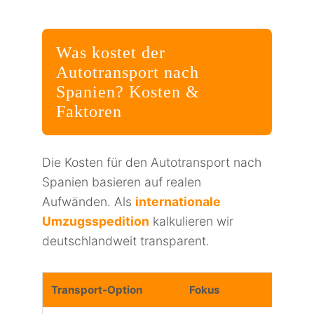
Was kostet der
Autotransport nach
Spanien? Kosten &
Faktoren
Die Kosten für den Autotransport nach
Spanien basieren auf realen
Aufwänden. Als
internationale
Umzugsspedition
kalkulieren wir
deutschlandweit transparent.
Transport-Option
Fokus
Ko