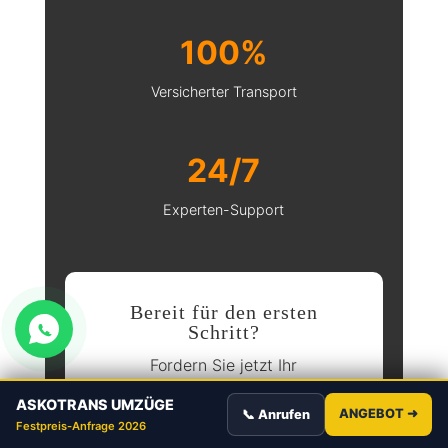
100%
Versicherter Transport
24/7
Experten-Support
Bereit für den ersten
Schritt?
Fordern Sie jetzt Ihr
unverbindliches Festpreis-
ASKOTRANS UMZÜGE
ANGEBOT ➜
📞 Anrufen
Angebot für Ihren Autotransport
Festpreis-Anfrage 2026
oder Ihren kompletten Umzug