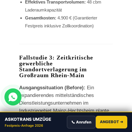
Effektives Transportvolumen:
48 cbm
Laderaumkapazität
Gesamtkosten:
4.900 € (Garantierter
Festpreis inklusive Zollkoordination)
Fallstudie 3: Zeitkritische
gewerbliche
Standortverlagerung im
Großraum Rhein-Main
Ausgangssituation (Before):
Ein
expandierendes mittelständisches
Dienstleistungsunternehmen im
Industriegebiet Mainz-Hechtsheim plante
die vollständige Verlagerung seiner
ASKOTRANS UMZÜGE
ANGEBOT ➜
📞 Anrufen
Betriebsstätte. Das oberste Ziel der
Festpreis-Anfrage 2026