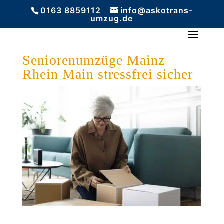
0163 8859112
info@askotrans-
umzug.de
Seniorenumzüge Mainz
Rhein Main stressfrei sicher